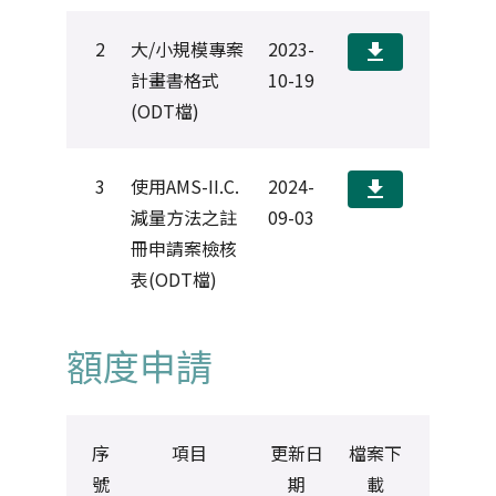
2
大/小規模專案
2023-
download
計畫書格式
10-19
(ODT檔)
3
使用AMS-II.C.
2024-
download
減量方法之註
09-03
冊申請案檢核
表(ODT檔)
額度申請
序
項目
更新日
檔案下
號
期
載