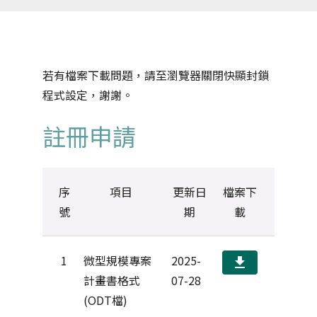
首
頁
若有檔案下載問題，請至瀏覽器關閉快顯封鎖
程式設定，謝謝。
註冊申請
序
項目
更新日
檔案下
號
期
載
1
微型規模專案
2025-
download
計畫書格式
07-28
(ODT檔)