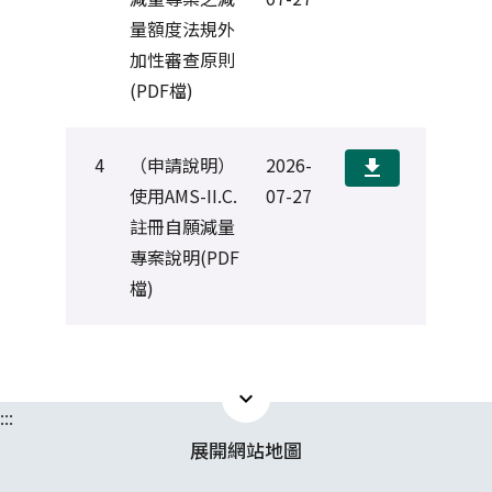
量額度法規外
加性審查原則
(PDF檔)
4
（申請說明）
2026-
download
使用AMS-II.C.
07-27
註冊自願減量
專案說明(PDF
檔)
expand_less
:::
展開
網站地圖