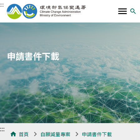
:::
menu
search
溫
室
氣
體
自
申請書件下載
願
減
量
暨
抵
換
資
訊
:::
平
首頁
自願減量專案
申請書件下載
臺