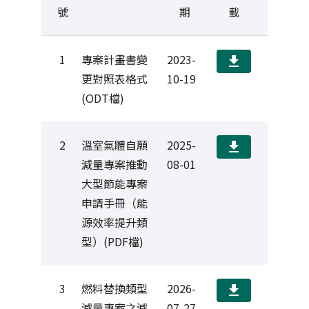
號
期
載
1
專案計畫書變
2023-
download
更對照表格式
10-19
(ODT檔)
2
溫室氣體自願
2025-
download
減量專案推動
08-01
大型節能專案
申請手冊（能
源效率提升類
型）(PDF檔)
3
燃料替換類型
2026-
download
減量專案之減
07-27