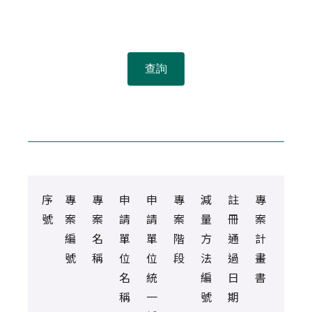
查詢
序
專
專
申
申
專
減
註
專
號
案
案
請
請
案
量
冊
案
編
名
單
單
階
方
通
計
號
稱
位
位
段
法
過
畫
名
統
編
日
書
稱
一
號
期