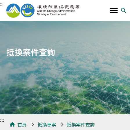
:::
menu
search
溫
室
氣
體
自
抵換案件查詢
願
減
量
暨
抵
換
資
訊
:::
平
首頁
抵換專案
抵換案件查詢
臺